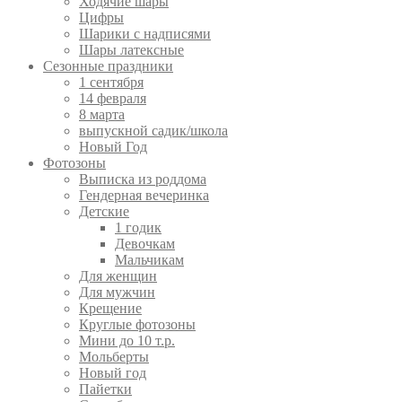
Ходячие шары
Цифры
Шарики с надписями
Шары латексные
Сезонные праздники
1 сентября
14 февраля
8 марта
выпускной садик/школа
Новый Год
Фотозоны
Выписка из роддома
Гендерная вечеринка
Детские
1 годик
Девочкам
Мальчикам
Для женщин
Для мужчин
Крещение
Круглые фотозоны
Мини до 10 т.р.
Мольберты
Новый год
Пайетки