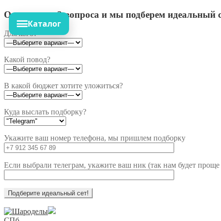
Ответьте на 3 вопроса и мы подберем идеальный с
Каталог
Для кого?
Какой повод?
В какой бюджет хотите уложиться?
Куда выслать подборку?
Укажите ваш номер телефона, мы пришлем подборку
Если выбрали телеграм, укажите ваш ник (так нам будет проще 
Перейти
Перейти
к
к
СПб,