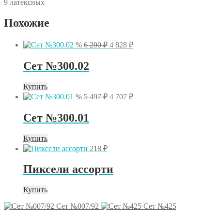
9 латексных
Похожие
Первоначальная
Текущая
%
6 200
₽
4 828
₽
цена
цена:
составляла
4
Сет №300.02
6
828 ₽.
200 ₽.
Купить
Первоначальная
Текущая
%
5 497
₽
4 707
₽
цена
цена:
составляла
4
Сет №300.01
5
707 ₽.
497 ₽.
Купить
218
₽
Пиксели ассорти
Купить
Сет №007/92
Сет №425