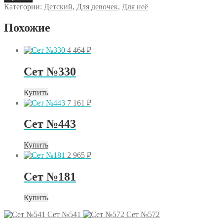
Сет
Категории:
Детский
,
Для девочек
,
Для неё
№502
Похожие
4 464
₽
Сет №330
Купить
7 161
₽
Сет №443
Купить
2 965
₽
Сет №181
Купить
Сет №541
Сет №572