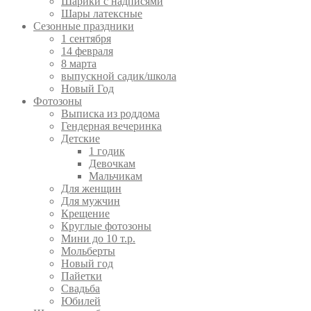
Шарики с надписями
Шары латексные
Сезонные праздники
1 сентября
14 февраля
8 марта
выпускной садик/школа
Новый Год
Фотозоны
Выписка из роддома
Гендерная вечеринка
Детские
1 годик
Девочкам
Мальчикам
Для женщин
Для мужчин
Крещение
Круглые фотозоны
Мини до 10 т.р.
Мольберты
Новый год
Пайетки
Свадьба
Юбилей