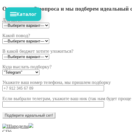
Ответьте на 3 вопроса и мы подберем идеальный с
Каталог
Для кого?
Какой повод?
В какой бюджет хотите уложиться?
Куда выслать подборку?
Укажите ваш номер телефона, мы пришлем подборку
Если выбрали телеграм, укажите ваш ник (так нам будет проще 
Перейти
Перейти
к
к
СПб,