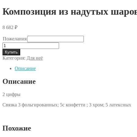
Композиция из надутых шаро
8 682
₽
Пожелания
Количество
товара
Купить
Композиция
Категория:
Для неё
из
надутых
Описание
шаров
Сет
Описание
№5.092
2 цифры
Связка 3 фольгированных; 5с конфетти ; 3 хром; 5 латексных
Похожие