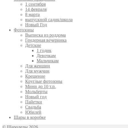
1 сентября
14 февраля
8 марта
выпускной садик/школа
Новый Год
Фотозоны
Выписка из роддома
Гендерная вечеринка
Детские
1 годик
Девочкам
Мальчикам
Для женщин
Для мужчин
Крещение
Круглые фотозоны
Мини до 10 т.р.
Мольберты
Новый год
Пайетки
Свадьба
Юбилей
Шары в коробке
© Шароделы 2026