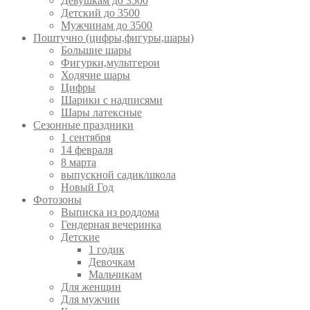
Девушкам до 3500
Детский до 3500
Мужчинам до 3500
Поштучно (цифры,фигуры,шары)
Большие шары
Фигурки,мультгерои
Ходячие шары
Цифры
Шарики с надписями
Шары латексные
Сезонные праздники
1 сентября
14 февраля
8 марта
выпускной садик/школа
Новый Год
Фотозоны
Выписка из роддома
Гендерная вечеринка
Детские
1 годик
Девочкам
Мальчикам
Для женщин
Для мужчин