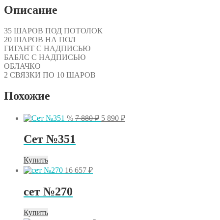
Описание
35 ШАРОВ ПОД ПОТОЛОК
20 ШАРОВ НА ПОЛ
ГИГАНТ С НАДПИСЬЮ
БАБЛС С НАДПИСЬЮ
ОБЛАЧКО
2 СВЯЗКИ ПО 10 ШАРОВ
Похожие
Первоначальная
Текущая
%
7 880
₽
5 890
₽
цена
цена:
составляла
5
Сет №351
7
890 ₽.
880 ₽.
Купить
16 657
₽
сет №270
Купить