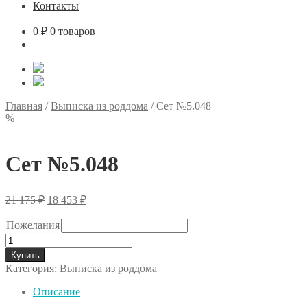
Контакты
0
₽
0 товаров
Главная
/
Выписка из роддома
/
Сет №5.048
%
Сет №5.048
Первоначальная
Текущая
21 175
₽
18 453
₽
цена
цена:
составляла
18
Пожелания
21
453 ₽.
Количество
175 ₽.
товара
Купить
Сет
Категория:
Выписка из роддома
№5.048
Описание