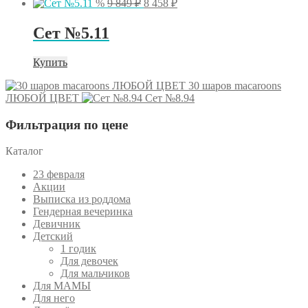
Первоначальная
Текущая
%
9 849
₽
8 458
₽
цена
цена:
составляла
8
Сет №5.11
9
458 ₽.
849 ₽.
Купить
30 шаров macaroons
ЛЮБОЙ ЦВЕТ
Сет №8.94
Фильтрация по цене
Каталог
23 февраля
Акции
Выписка из роддома
Гендерная вечеринка
Девичник
Детский
1 годик
Для девочек
Для мальчиков
Для МАМЫ
Для него