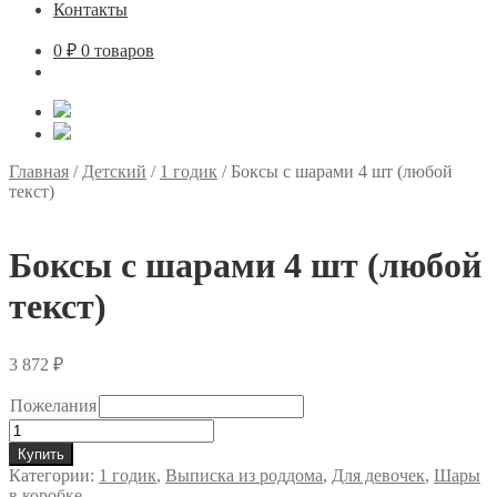
Контакты
0
₽
0 товаров
Главная
/
Детский
/
1 годик
/
Боксы с шарами 4 шт (любой
текст)
Боксы с шарами 4 шт (любой
текст)
3 872
₽
Пожелания
Количество
товара
Купить
Боксы
Категории:
1 годик
,
Выписка из роддома
,
Для девочек
,
Шары
с
в коробке