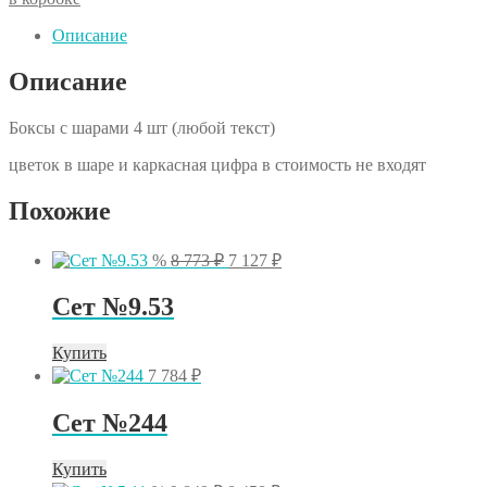
шарами
4
Описание
шт
(любой
Описание
текст)
Боксы с шарами 4 шт (любой текст)
цветок в шаре и каркасная цифра в стоимость не входят
Похожие
Первоначальная
Текущая
%
8 773
₽
7 127
₽
цена
цена:
составляла
7
Сет №9.53
8
127 ₽.
773 ₽.
Купить
7 784
₽
Сет №244
Купить