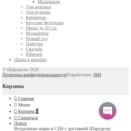
Мальчикам
Для женщин
Для мужчин
Крещение
Круглые фотозоны
Мини до 10 т.р.
Мольберты
Новый год
Пайетки
Свадьба
Юбилей
Шары в коробке
© Шароделы 2026
Политика конфиденциальности
Разработано:
JSH
Корзина
Главная
Меню
Корзина
0
Связаться
Поиск
Воздушные шары в СПб с доставкой
Шароделы