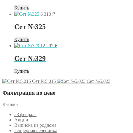
Купить
6 310
₽
Сет №325
Купить
12 295
₽
Сет №329
Купить
Сет №5.015
Сет №5.023
Фильтрация по цене
Каталог
23 февраля
Акции
Выписка из роддома
Гендерная вечеринка