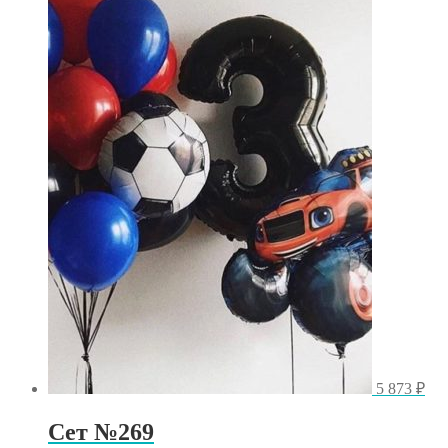
5 873
₽
Сет №269