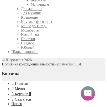
Девочкам
Мальчикам
Для женщин
Для мужчин
Крещение
Круглые фотозоны
Мини до 10 т.р.
Мольберты
Новый год
Пайетки
Свадьба
Юбилей
Шары в коробке
© Шароделы 2026
Политика конфиденциальности
Разработано:
JSH
Корзина
Главная
Меню
Корзина
0
Связаться
Поиск