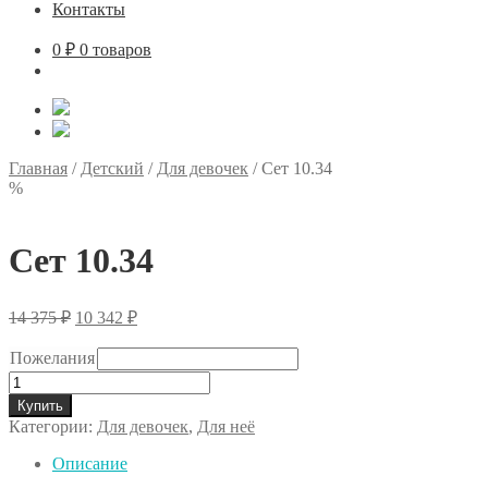
Контакты
0
₽
0 товаров
Главная
/
Детский
/
Для девочек
/
Сет 10.34
%
Сет 10.34
Первоначальная
Текущая
14 375
₽
10 342
₽
цена
цена:
составляла
10
Пожелания
14
342 ₽.
Количество
375 ₽.
товара
Купить
Сет
Категории:
Для девочек
,
Для неё
10.34
Описание