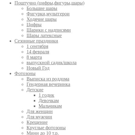
Поштучно (цифры,фигуры,шары)
Большие шары
Фигурки,мультгерои
Ходячие шары
Цифры
Шарики с надписями
Шары латексные
Сезонные праздники
1 сентября
14 февраля
8 марта
выпускной садик/школа
Новый Год
Фотозоны
Выписка из роддома
Гендерная вечеринка
Детские
1 годик
Девочкам
Мальчикам
Для женщин
Для мужчин
Крещение
Круглые фотозоны
Мини до 10 т.р.