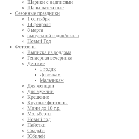
Шарики с надписями
Шары латексные
Сезонные праздники
1 сентября
14 февраля
8 марта
выпускной садик/школа
Новый Год
Фотозоны
Выписка из роддома
Гендерная вечеринка
Детские
1 годик
Девочкам
Мальчикам
Для женщин
Для мужчин
Крещение
Круглые фотозоны
Мини до 10 т.р.
Мольберты
Новый год
Пайетки
Свадьба
Юбилей