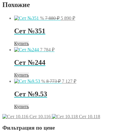
Похожие
Первоначальная
Текущая
%
7 880
₽
5 890
₽
цена
цена:
составляла
5
Сет №351
7
890 ₽.
880 ₽.
Купить
7 784
₽
Сет №244
Купить
Первоначальная
Текущая
%
8 773
₽
7 127
₽
цена
цена:
составляла
7
Сет №9.53
8
127 ₽.
773 ₽.
Купить
Сет 10.116
Сет 10.118
Фильтрация по цене