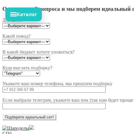
Ответьте на 3 вопроса и мы подберем идеальный с
Каталог
Для кого?
Какой повод?
В какой бюджет хотите уложиться?
Куда выслать подборку?
Укажите ваш номер телефона, мы пришлем подборку
Если выбрали телеграм, укажите ваш ник (так нам будет проще 
Перейти
Перейти
к
к
СПб,