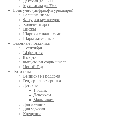
Детский до 3500
Мужчинам до 3500
Поштучно (цифры,фигуры,шары)
Большие шары
Фигурки,мультгерои
Ходячие шары
Цифры
Шарики с надписями
Шары латексные
Сезонные праздники
1 сентября
14 февраля
8 марта
выпускной садик/школа
Новый Год
Фотозоны
Выписка из роддома
Гендерная вечеринка
Детские
1 годик
Девочкам
Мальчикам
Для женщин
Для мужчин
Крещение