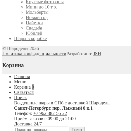
Круглые фотозоны
Мини до 10 т.р.
Мольберты
Новый год
Пайетки
Свадьба
Юбилей
Шары в коробке
© Шароделы 2026
Политика конфиденциальности
Разработано:
JSH
Корзина
Главная
Меню
Корзина
0
Связаться
Поиск
Воздушные шары в СПб с доставкой
Шароделы
Санкт-Петербург
,
пер. Лыжный 8 к.1
Телефон:
+7 962 382-56-22
Приём заказов
с 09:00 до 21:00
Доставка 24/7
Искать:
Поиск