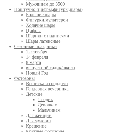
Мужчинам до 3500
Поштучно (цифры,фигуры,шары)
Большие шары
Фигурки,мультгерои
Ходячие шары
Цифры
Шарики с надписями
Шары латексные
Сезонные праздники
1 сентября
14 февраля
8 марта
выпускной садик/школа
Новый Год
Фотозоны
Выписка из роддома
Гендерная вечеринка
Детские
1 годик
Девочкам
Мальчикам
Для женщин
Для мужчин
Крещение
Круглые фотозоны