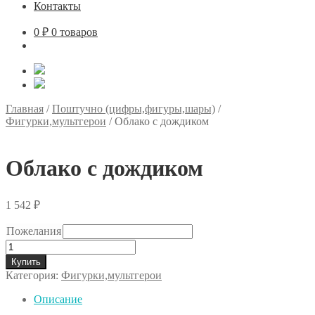
Контакты
0
₽
0 товаров
Главная
/
Поштучно (цифры,фигуры,шары)
/
Фигурки,мультгерои
/
Облако с дождиком
Облако с дождиком
1 542
₽
Пожелания
Количество
товара
Купить
Облако
Категория:
Фигурки,мультгерои
с
дождиком
Описание