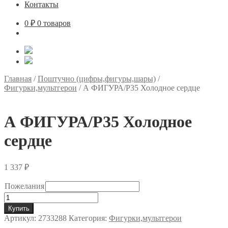
Контакты
0
₽
0 товаров
Главная
/
Поштучно (цифры,фигуры,шары)
/
Фигурки,мультгерои
/
А ФИГУРА/P35 Холодное сердце
А ФИГУРА/P35 Холодное
сердце
1 337
₽
Пожелания
Количество
товара
Купить
А
Артикул:
2733288
Категория:
Фигурки,мультгерои
ФИГУРА/P35