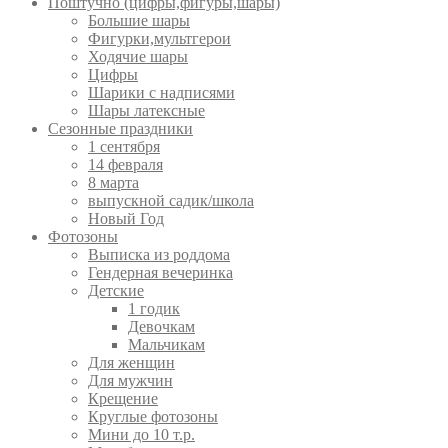
Поштучно (цифры,фигуры,шары)
Большие шары
Фигурки,мультгерои
Ходячие шары
Цифры
Шарики с надписями
Шары латексные
Сезонные праздники
1 сентября
14 февраля
8 марта
выпускной садик/школа
Новый Год
Фотозоны
Выписка из роддома
Гендерная вечеринка
Детские
1 годик
Девочкам
Мальчикам
Для женщин
Для мужчин
Крещение
Круглые фотозоны
Мини до 10 т.р.