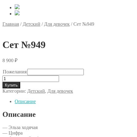
Главная
/
Детский
/
Для девочек
/
Сет №949
Сет №949
8 900
₽
Пожелания
Количество
товара
Купить
Сет
Категории:
Детский
,
Для девочек
№949
Описание
Описание
— Эльза ходячая
— Цифра