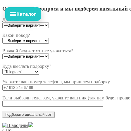
Ответьте на 3 вопроса и мы подберем идеальный с
Каталог
Для кого?
Какой повод?
В какой бюджет хотите уложиться?
Куда выслать подборку?
Укажите ваш номер телефона, мы пришлем подборку
Если выбрали телеграм, укажите ваш ник (так нам будет проще 
Перейти
Перейти
к
к
СПб,