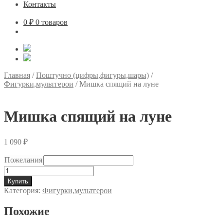
Контакты
0
₽
0 товаров
Главная
/
Поштучно (цифры,фигуры,шары)
/
Фигурки,мультгерои
/
Мишка спящий на луне
Мишка спящий на луне
1 090
₽
Пожелания
Количество
товара
Купить
Мишка
Категория:
Фигурки,мультгерои
спящий
на
Похожие
луне