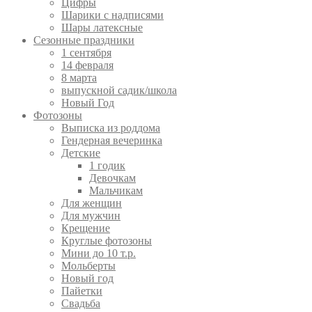
Цифры
Шарики с надписями
Шары латексные
Сезонные праздники
1 сентября
14 февраля
8 марта
выпускной садик/школа
Новый Год
Фотозоны
Выписка из роддома
Гендерная вечеринка
Детские
1 годик
Девочкам
Мальчикам
Для женщин
Для мужчин
Крещение
Круглые фотозоны
Мини до 10 т.р.
Мольберты
Новый год
Пайетки
Свадьба