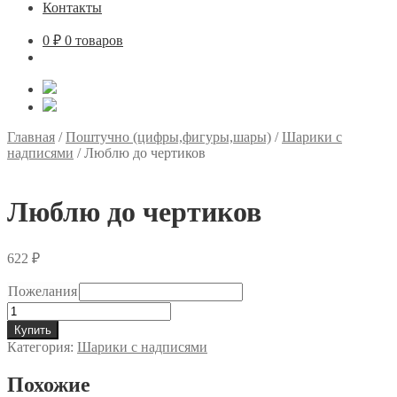
Контакты
0
₽
0 товаров
Главная
/
Поштучно (цифры,фигуры,шары)
/
Шарики с
надписями
/
Люблю до чертиков
Люблю до чертиков
622
₽
Пожелания
Количество
товара
Купить
Люблю
Категория:
Шарики с надписями
до
чертиков
Похожие