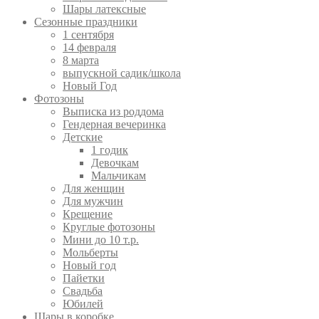
Шары латексные
Сезонные праздники
1 сентября
14 февраля
8 марта
выпускной садик/школа
Новый Год
Фотозоны
Выписка из роддома
Гендерная вечеринка
Детские
1 годик
Девочкам
Мальчикам
Для женщин
Для мужчин
Крещение
Круглые фотозоны
Мини до 10 т.р.
Мольберты
Новый год
Пайетки
Свадьба
Юбилей
Шары в коробке