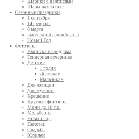
Шарики с надписями
Шары латексные
Сезонные праздники
1 сентября
14 февраля
8 марта
выпускной садик/школа
Новый Год
Фотозоны
Выписка из роддома
Гендерная вечеринка
Детские
1 годик
Девочкам
Мальчикам
Для женщин
Для мужчин
Крещение
Круглые фотозоны
Мини до 10 т.р.
Мольберты
Новый год
Пайетки
Свадьба
Юбилей