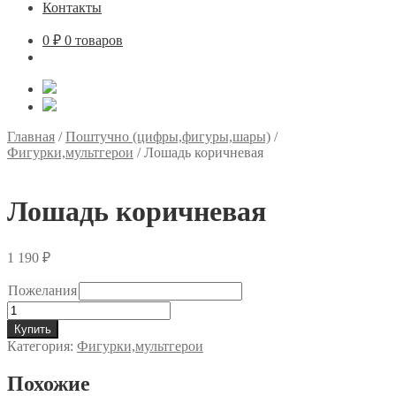
Контакты
0
₽
0 товаров
Главная
/
Поштучно (цифры,фигуры,шары)
/
Фигурки,мультгерои
/
Лошадь коричневая
Лошадь коричневая
1 190
₽
Пожелания
Количество
товара
Купить
Лошадь
Категория:
Фигурки,мультгерои
коричневая
Похожие