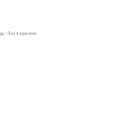
ои
/
Лол в красном