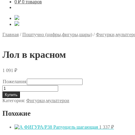
0
₽
0 товаров
Главная
/
Поштучно (цифры,фигуры,шары)
/
Фигурки,мультгер
Лол в красном
1 091
₽
Пожелания
Количество
товара
Купить
Лол
Категория:
Фигурки,мультгерои
в
красном
Похожие
1 337
₽