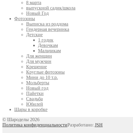
8 марта
выпускной садик/школа
Новый Год
Фотозоны
Выписка из роддома
Гендерная вечеринка
Детские
1 годик
Девочкам
Мальчикам
Для женщин
Для мужчин
Крещение
Круглые фотозоны
Мини до 10 т.р.
Мольберты
Новый год
Пайетки
Свадьба
Юбилей
Шары в коробке
© Шароделы 2026
Политика конфиденциальности
Разработано:
JSH