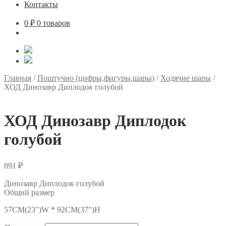
Контакты
0
₽
0 товаров
Главная
/
Поштучно (цифры,фигуры,шары)
/
Ходячие шары
/
ХОД Динозавр Диплодок голубой
ХОД Динозавр Диплодок
голубой
891
₽
Динозавр Диплодок голубой
Общий размер
57CM(23″)W * 92CM(37″)H