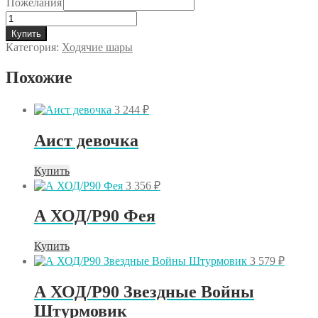
Пожелания
Количество
товара
Купить
ХОД
Категория:
Ходячие шары
Динозавр
Диплодок
Похожие
голубой
3 244
₽
Аист девочка
Купить
3 356
₽
А ХОД/P90 Фея
Купить
3 579
₽
А ХОД/P90 Звездные Войны
Штурмовик