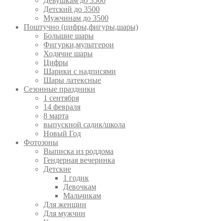
Девушкам до 3500
Детский до 3500
Мужчинам до 3500
Поштучно (цифры,фигуры,шары)
Большие шары
Фигурки,мультгерои
Ходячие шары
Цифры
Шарики с надписями
Шары латексные
Сезонные праздники
1 сентября
14 февраля
8 марта
выпускной садик/школа
Новый Год
Фотозоны
Выписка из роддома
Гендерная вечеринка
Детские
1 годик
Девочкам
Мальчикам
Для женщин
Для мужчин