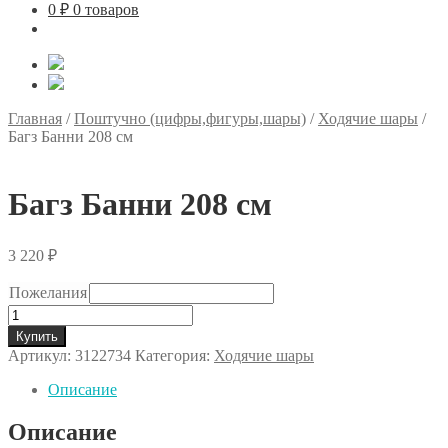
0
₽
0 товаров
Главная
/
Поштучно (цифры,фигуры,шары)
/
Ходячие шары
/
Багз Банни 208 см
Багз Банни 208 см
3 220
₽
Пожелания
Количество
товара
Купить
Багз
Артикул:
3122734
Категория:
Ходячие шары
Банни
208
Описание
см
Описание