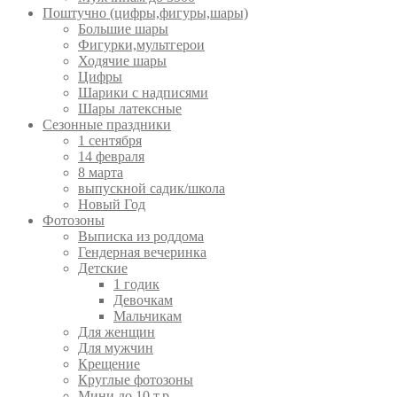
Поштучно (цифры,фигуры,шары)
Большие шары
Фигурки,мультгерои
Ходячие шары
Цифры
Шарики с надписями
Шары латексные
Сезонные праздники
1 сентября
14 февраля
8 марта
выпускной садик/школа
Новый Год
Фотозоны
Выписка из роддома
Гендерная вечеринка
Детские
1 годик
Девочкам
Мальчикам
Для женщин
Для мужчин
Крещение
Круглые фотозоны
Мини до 10 т.р.