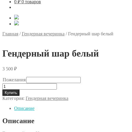
0
₽
0 товаров
Главная
/
Гендерная вечеринка
/
Гендерный шар белый
Гендерный шар белый
3 500
₽
Пожелания
Количество
товара
Купить
Гендерный
Категория:
Гендерная вечеринка
шар
белый
Описание
Описание