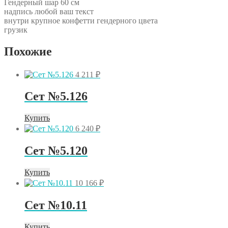
Гендерный шар 60 см
надпись любой ваш текст
внутри крупное конфетти гендерного цвета
грузик
Похожие
4 211
₽
Сет №5.126
Купить
6 240
₽
Сет №5.120
Купить
10 166
₽
Сет №10.11
Купить