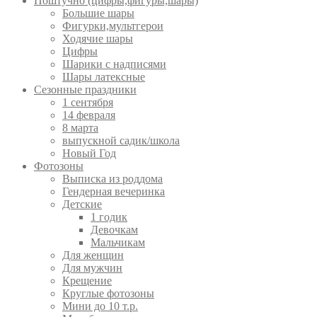
Поштучно (цифры,фигуры,шары)
Большие шары
Фигурки,мультгерои
Ходячие шары
Цифры
Шарики с надписями
Шары латексные
Сезонные праздники
1 сентября
14 февраля
8 марта
выпускной садик/школа
Новый Год
Фотозоны
Выписка из роддома
Гендерная вечеринка
Детские
1 годик
Девочкам
Мальчикам
Для женщин
Для мужчин
Крещение
Круглые фотозоны
Мини до 10 т.р.