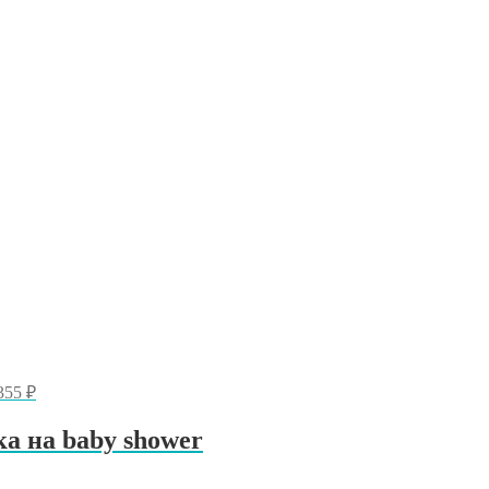
355
₽
а на baby shower