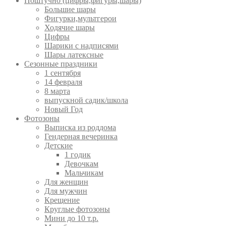
Поштучно (цифры,фигуры,шары)
Большие шары
Фигурки,мультгерои
Ходячие шары
Цифры
Шарики с надписями
Шары латексные
Сезонные праздники
1 сентября
14 февраля
8 марта
выпускной садик/школа
Новый Год
Фотозоны
Выписка из роддома
Гендерная вечеринка
Детские
1 годик
Девочкам
Мальчикам
Для женщин
Для мужчин
Крещение
Круглые фотозоны
Мини до 10 т.р.