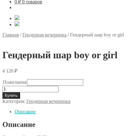
0
₽
0 товаров
Главная
/
Гендерная вечеринка
/
Гендерный шар boy or girl
Гендерный шар boy or girl
4 120
₽
Пожелания
Количество
товара
Купить
Гендерный
Категория:
Гендерная вечеринка
шар
boy
Описание
or
girl
Описание