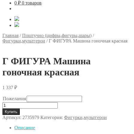
0
₽
0 товаров
Главная
/
Поштучно (цифры,фигуры,шары)
/
Фигурки,мультгерои
/
Г ФИГУРА Машина гоночная красная
Г ФИГУРА Машина
гоночная красная
1 337
₽
Пожелания
Количество
товара
Купить
Г
Артикул:
2735979
Категория:
Фигурки,мультгерои
ФИГУРА
Машина
Описание
гоночная