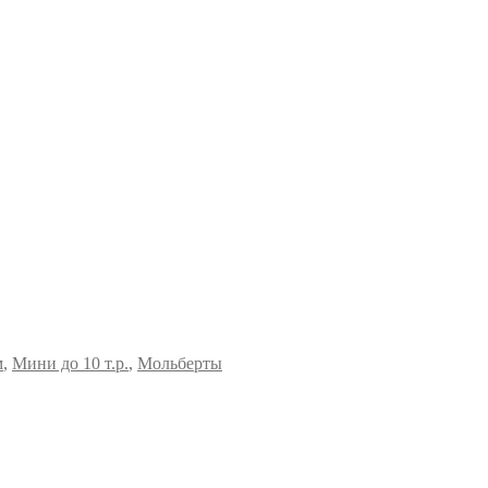
м
,
Мини до 10 т.р.
,
Мольберты