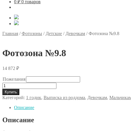
0
₽
0 товаров
Главная
/
Фотозоны
/
Детские
/
Девочкам
/
Фотозона №9.8
Фотозона №9.8
14 872
₽
Пожелания
Количество
товара
Купить
Фотозона
Категорий:
1 годик
,
Выписка из роддома
,
Девочкам
,
Мальчика
№9.8
Описание
Описание