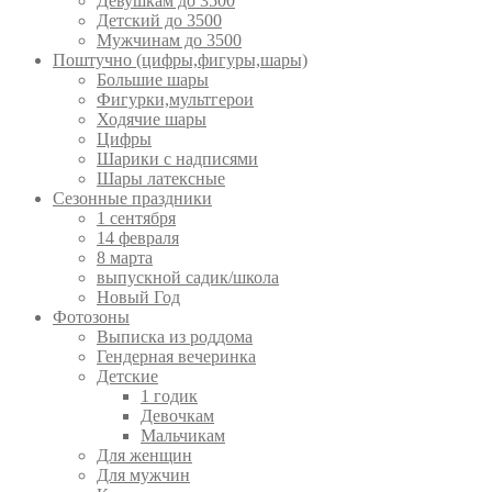
Девушкам до 3500
Детский до 3500
Мужчинам до 3500
Поштучно (цифры,фигуры,шары)
Большие шары
Фигурки,мультгерои
Ходячие шары
Цифры
Шарики с надписями
Шары латексные
Сезонные праздники
1 сентября
14 февраля
8 марта
выпускной садик/школа
Новый Год
Фотозоны
Выписка из роддома
Гендерная вечеринка
Детские
1 годик
Девочкам
Мальчикам
Для женщин
Для мужчин