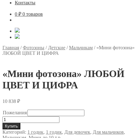
Контакты
0
₽
0 товаров
Главная
/
Фотозоны
/
Детские
/
Мальчикам
/
«Мини фотозона»
ЛЮБОЙ ЦВЕТ И ЦИФРА
«Мини фотозона» ЛЮБОЙ
ЦВЕТ И ЦИФРА
10 838
₽
Пожелания
Количество
товара
Купить
"Мини
Категорий:
1 годик
,
1 годик
,
Для девочек
,
Для мальчиков
,
фотозона"
Мальчикам
,
Мини до 10 т.р.