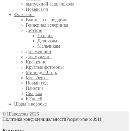
выпускной садик/школа
Новый Год
Фотозоны
Выписка из роддома
Гендерная вечеринка
Детские
1 годик
Девочкам
Мальчикам
Для женщин
Для мужчин
Крещение
Круглые фотозоны
Мини до 10 т.р.
Мольберты
Новый год
Пайетки
Свадьба
Юбилей
Шары в коробке
© Шароделы 2026
Политика конфиденциальности
Разработано:
JSH
Корзина