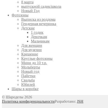
8 марта
выпускной садик/школа
Новый Год
Фотозоны
Выписка из роддома
Гендерная вечеринка
Детские
1 годик
Девочкам
Мальчикам
Для женщин
Для мужчин
Крещение
Круглые фотозоны
Мини до 10 т.р.
Мольберты
Новый год
Пайетки
Свадьба
Юбилей
Шары в коробке
© Шароделы 2026
Политика конфиденциальности
Разработано:
JSH