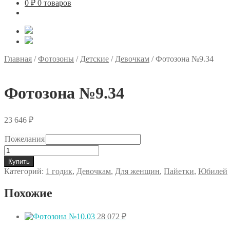
0
₽
0 товаров
Главная
/
Фотозоны
/
Детские
/
Девочкам
/
Фотозона №9.34
Фотозона №9.34
23 646
₽
Пожелания
Количество
товара
Купить
Фотозона
Категорий:
1 годик
,
Девочкам
,
Для женщин
,
Пайетки
,
Юбилей
№9.34
Похожие
28 072
₽