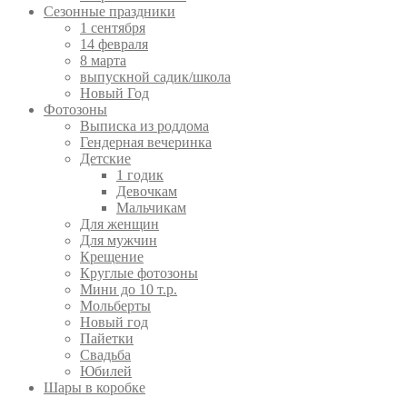
Сезонные праздники
1 сентября
14 февраля
8 марта
выпускной садик/школа
Новый Год
Фотозоны
Выписка из роддома
Гендерная вечеринка
Детские
1 годик
Девочкам
Мальчикам
Для женщин
Для мужчин
Крещение
Круглые фотозоны
Мини до 10 т.р.
Мольберты
Новый год
Пайетки
Свадьба
Юбилей
Шары в коробке