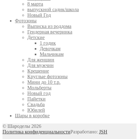
8 марта
выпускной садик/школа
Новый Год
Фотозоны
Выписка из роддома
Гендерная вечеринка
Детские
1 годик
Девочкам
Мальчикам
Для женщин
Для мужчин
Крещение
Круглые фотозоны
Мини до 10 т.р.
Мольберты
Новый год
Пайетки
Свадьба
Юбилей
Шары в коробке
© Шароделы 2026
Политика конфиденциальности
Разработано:
JSH