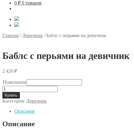
0
₽
0 товаров
Главная
/
Девичник
/
Баблс с перьями на девичник
Баблс с перьями на девичник
2 420
₽
Пожелания
Количество
товара
Купить
Баблс
Категория:
Девичник
с
перьями
Описание
на
девичник
Описание