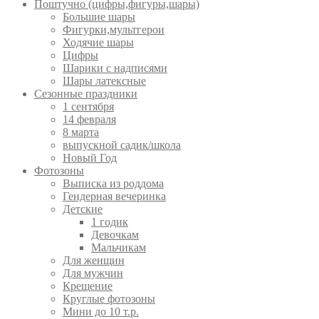
Поштучно (цифры,фигуры,шары)
Большие шары
Фигурки,мультгерои
Ходячие шары
Цифры
Шарики с надписями
Шары латексные
Сезонные праздники
1 сентября
14 февраля
8 марта
выпускной садик/школа
Новый Год
Фотозоны
Выписка из роддома
Гендерная вечеринка
Детские
1 годик
Девочкам
Мальчикам
Для женщин
Для мужчин
Крещение
Круглые фотозоны
Мини до 10 т.р.