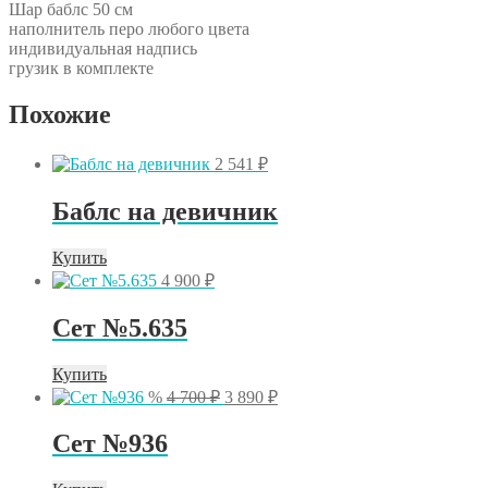
Шар баблс 50 см
наполнитель перо любого цвета
индивидуальная надпись
грузик в комплекте
Похожие
2 541
₽
Баблс на девичник
Купить
4 900
₽
Сет №5.635
Купить
Первоначальная
Текущая
%
4 700
₽
3 890
₽
цена
цена:
составляла
3
Сет №936
4
890 ₽.
700 ₽.