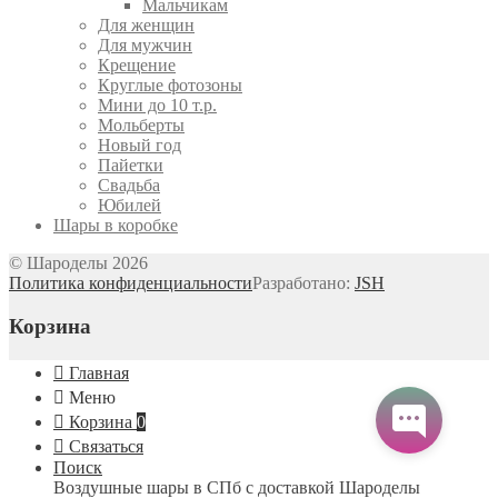
Мальчикам
Для женщин
Для мужчин
Крещение
Круглые фотозоны
Мини до 10 т.р.
Мольберты
Новый год
Пайетки
Свадьба
Юбилей
Шары в коробке
© Шароделы 2026
Политика конфиденциальности
Разработано:
JSH
Корзина
Главная
Меню
Корзина
0
Связаться
Поиск
Воздушные шары в СПб с доставкой
Шароделы