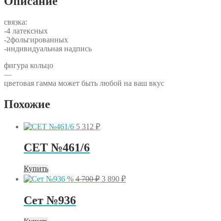
Описание
связка:
-4 латексных
-2фольгированных
-индивидуальная надпись
фигура кольцо
—
цветовая гамма может быть любой на ваш вкус
Похожие
5 312
₽
СЕТ №461/6
Купить
Первоначальная
Текущая
%
4 700
₽
3 890
₽
цена
цена:
составляла
3
Сет №936
4
890 ₽.
700 ₽.