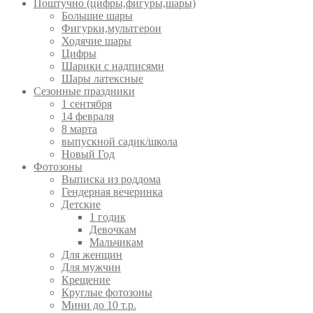
Поштучно (цифры,фигуры,шары)
Большие шары
Фигурки,мультгерои
Ходячие шары
Цифры
Шарики с надписями
Шары латексные
Сезонные праздники
1 сентября
14 февраля
8 марта
выпускной садик/школа
Новый Год
Фотозоны
Выписка из роддома
Гендерная вечеринка
Детские
1 годик
Девочкам
Мальчикам
Для женщин
Для мужчин
Крещение
Круглые фотозоны
Мини до 10 т.р.