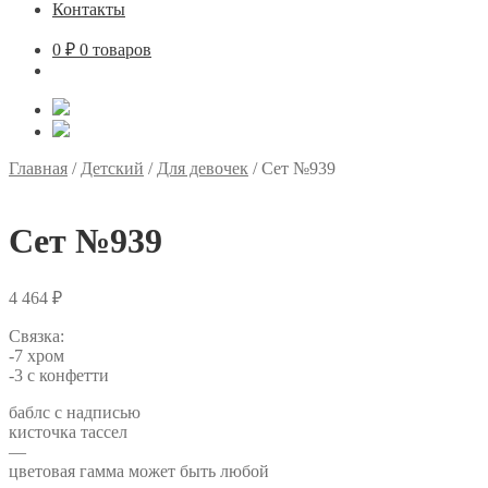
Контакты
0
₽
0 товаров
Главная
/
Детский
/
Для девочек
/
Сет №939
Сет №939
4 464
₽
Связка:
-7 хром
-3 с конфетти
баблс с надписью
кисточка тассел
—
цветовая гамма может быть любой