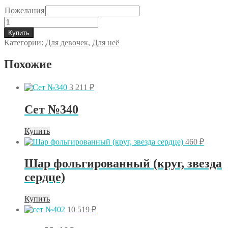
Пожелания
Количество
товара
Купить
Сет
Категории:
Для девочек
,
Для неё
№939
Похожие
3 211
₽
Сет №340
Купить
460
₽
Шар фольгированный (круг, звезда
сердце)
Купить
10 519
₽