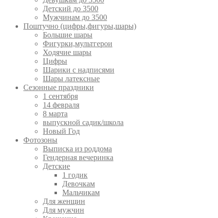
Детский до 3500
Мужчинам до 3500
Поштучно (цифры,фигуры,шары)
Большие шары
Фигурки,мультгерои
Ходячие шары
Цифры
Шарики с надписями
Шары латексные
Сезонные праздники
1 сентября
14 февраля
8 марта
выпускной садик/школа
Новый Год
Фотозоны
Выписка из роддома
Гендерная вечеринка
Детские
1 годик
Девочкам
Мальчикам
Для женщин
Для мужчин