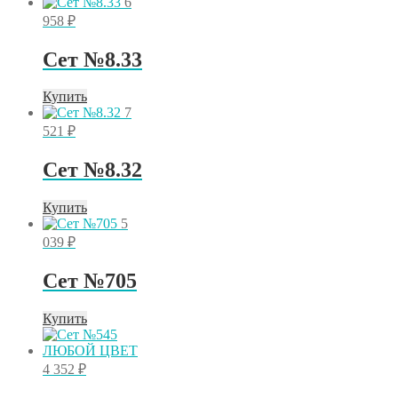
6
958
₽
Сет №8.33
Купить
7
521
₽
Сет №8.32
Купить
5
039
₽
Сет №705
Купить
4 352
₽