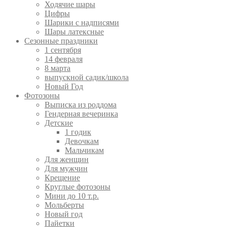
Ходячие шары
Цифры
Шарики с надписями
Шары латексные
Сезонные праздники
1 сентября
14 февраля
8 марта
выпускной садик/школа
Новый Год
Фотозоны
Выписка из роддома
Гендерная вечеринка
Детские
1 годик
Девочкам
Мальчикам
Для женщин
Для мужчин
Крещение
Круглые фотозоны
Мини до 10 т.р.
Мольберты
Новый год
Пайетки