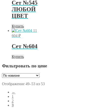
Сет №545
ЛЮБОЙ
ЦВЕТ
Купить
11
604
₽
Сет №604
Купить
Фильтровать по цене
Сортировка:
Отображение 49–53 из 53
самые
←
недавние
1
2
3