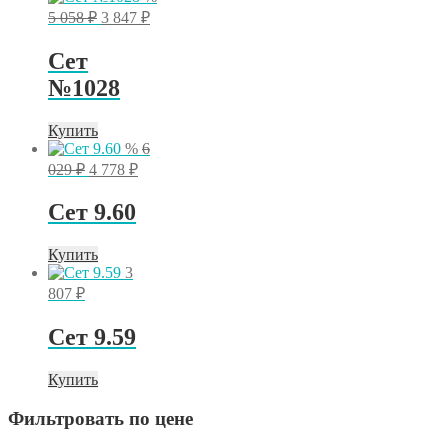
Первоначальная
Текущая
5 058
₽
3 847
₽
цена
цена:
составляла
3
Сет
5
847 ₽.
№1028
058 ₽.
Купить
%
6
Первоначальная
Текущая
029
₽
4 778
₽
цена
цена:
составляла
4
Сет 9.60
6
778 ₽.
029 ₽.
Купить
3
807
₽
Сет 9.59
Купить
Фильтровать по цене