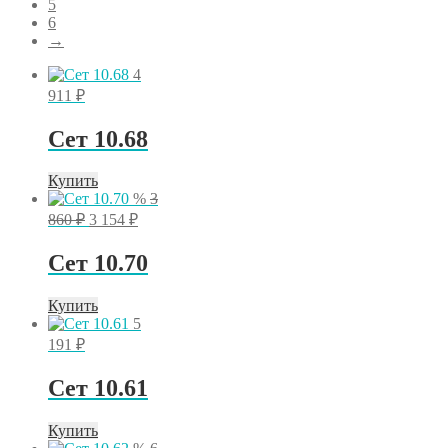
5
6
→
4
911
₽
Сет 10.68
Купить
%
3
Первоначальная
Текущая
860
₽
3 154
₽
цена
цена:
составляла
3
Сет 10.70
3
154 ₽.
860 ₽.
Купить
5
191
₽
Сет 10.61
Купить