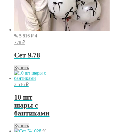
Первоначальная
%
5 816
₽
4
цена
Текущая
778
₽
составляла
цена:
5
4
Сет 9.78
816 ₽.
778 ₽.
Купить
2 516
₽
10 шт
шары с
бантиками
Купить
%