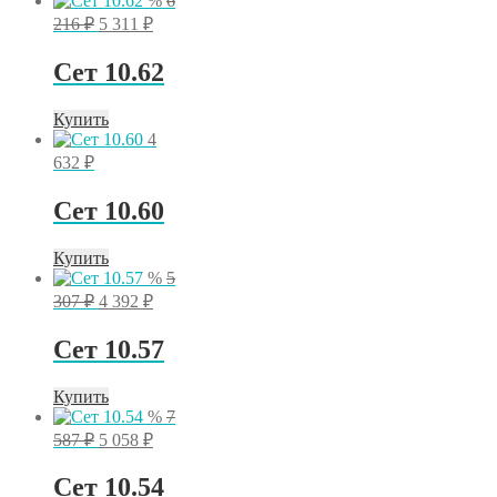
%
6
Первоначальная
Текущая
216
₽
5 311
₽
цена
цена:
составляла
5
Сет 10.62
6
311 ₽.
216 ₽.
Купить
4
632
₽
Сет 10.60
Купить
%
5
Первоначальная
Текущая
307
₽
4 392
₽
цена
цена:
составляла
4
Сет 10.57
5
392 ₽.
307 ₽.
Купить
%
7
Первоначальная
Текущая
587
₽
5 058
₽
цена
цена:
составляла
5
Сет 10.54
7