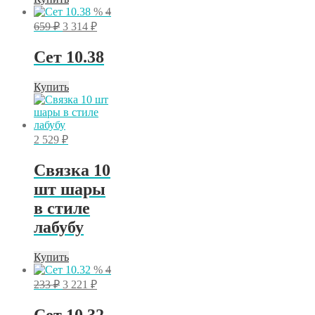
%
4
Первоначальная
Текущая
659
₽
3 314
₽
цена
цена:
составляла
3
Сет 10.38
4
314 ₽.
659 ₽.
Купить
2 529
₽
Связка 10
шт шары
в стиле
лабубу
Купить
%
4
Первоначальная
Текущая
233
₽
3 221
₽
цена
цена:
составляла
3
Сет 10.32