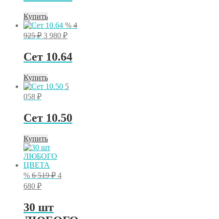
058 ₽.
587 ₽.
Купить
%
4
Первоначальная
Текущая
925
₽
3 980
₽
цена
цена:
составляла
3
Сет 10.64
4
980 ₽.
925 ₽.
Купить
5
058
₽
Сет 10.50
Купить
Первоначальная
%
6 519
₽
4
цена
Текущая
680
₽
составляла
цена:
6
4
30 шт
519 ₽.
680 ₽.