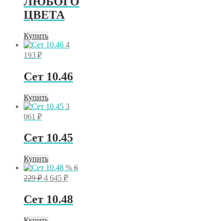
ЛЮБОГО
ЦВЕТА
Купить
4
193
₽
Сет 10.46
Купить
3
061
₽
Сет 10.45
Купить
%
6
Первоначальная
Текущая
229
₽
4 645
₽
цена
цена:
составляла
4
Сет 10.48
6
645 ₽.
229 ₽.
Купить