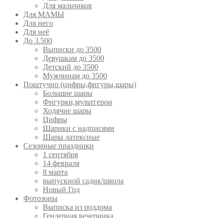
Для мальчиков
Для МАМЫ
Для него
Для неё
До 3.500
Выписки до 3500
Девушкам до 3500
Детский до 3500
Мужчинам до 3500
Поштучно (цифры,фигуры,шары)
Большие шары
Фигурки,мультгерои
Ходячие шары
Цифры
Шарики с надписями
Шары латексные
Сезонные праздники
1 сентября
14 февраля
8 марта
выпускной садик/школа
Новый Год
Фотозоны
Выписка из роддома
Гендерная вечеринка