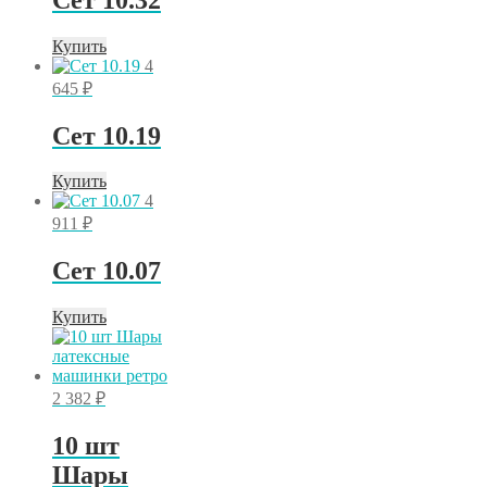
4
221 ₽.
233 ₽.
Купить
4
645
₽
Сет 10.19
Купить
4
911
₽
Сет 10.07
Купить
2 382
₽
10 шт
Шары