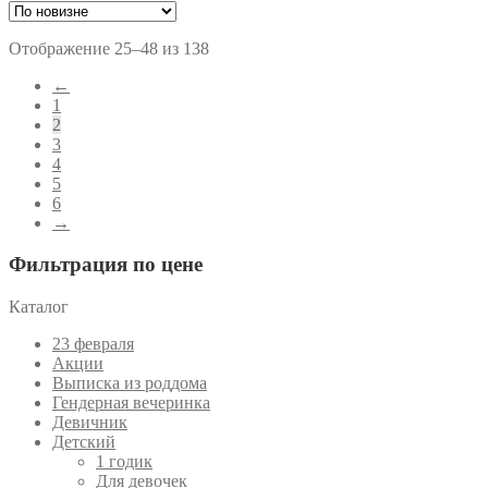
Сортировка:
Отображение 25–48 из 138
самые
←
недавние
1
2
3
4
5
6
→
Фильтрация по цене
Каталог
23 февраля
Акции
Выписка из роддома
Гендерная вечеринка
Девичник
Детский
1 годик
Для девочек