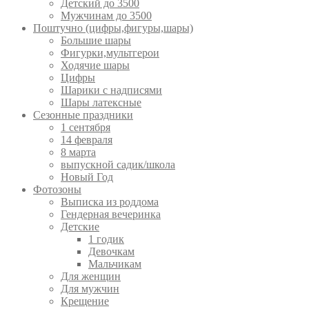
Детский до 3500
Мужчинам до 3500
Поштучно (цифры,фигуры,шары)
Большие шары
Фигурки,мультгерои
Ходячие шары
Цифры
Шарики с надписями
Шары латексные
Сезонные праздники
1 сентября
14 февраля
8 марта
выпускной садик/школа
Новый Год
Фотозоны
Выписка из роддома
Гендерная вечеринка
Детские
1 годик
Девочкам
Мальчикам
Для женщин
Для мужчин
Крещение