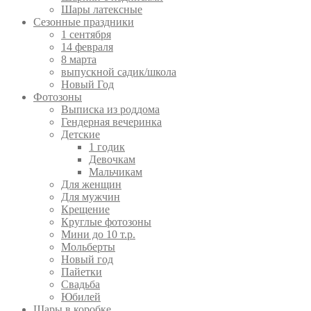
Шары латексные
Сезонные праздники
1 сентября
14 февраля
8 марта
выпускной садик/школа
Новый Год
Фотозоны
Выписка из роддома
Гендерная вечеринка
Детские
1 годик
Девочкам
Мальчикам
Для женщин
Для мужчин
Крещение
Круглые фотозоны
Мини до 10 т.р.
Мольберты
Новый год
Пайетки
Свадьба
Юбилей
Шары в коробке