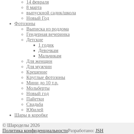
14 февраля
8 марта
выпускной садик/школа
Новый Год
Фотозоны
Выписка из роддома
Гендерная вечеринка
Детские
1 годик
Девочкам
Мальчикам
Для женщин
Для мужчин
Крещение
Круглые фотозоны
Мини до 10 т.р.
Мольберты
Новый год
Пайетки
Свадьба
Юбилей
Шары в коробке
© Шароделы 2026
Политика конфиденциальности
Разработано:
JSH