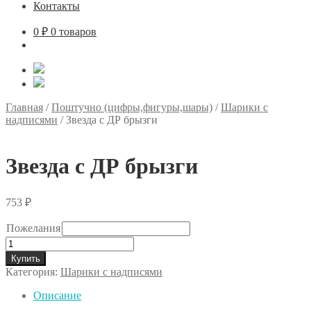
Контакты
0
₽
0 товаров
Главная
/
Поштучно (цифры,фигуры,шары)
/
Шарики с
надписями
/
Звезда с ДР брызги
Звезда с ДР брызги
753
₽
Пожелания
Количество
товара
Купить
Звезда
Категория:
Шарики с надписями
с
ДР
Описание
брызги