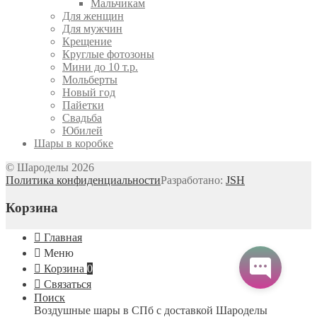
Мальчикам
Для женщин
Для мужчин
Крещение
Круглые фотозоны
Мини до 10 т.р.
Мольберты
Новый год
Пайетки
Свадьба
Юбилей
Шары в коробке
© Шароделы 2026
Политика конфиденциальности
Разработано:
JSH
Корзина
Главная
Меню
Корзина
0
Связаться
Поиск
Воздушные шары в СПб с доставкой
Шароделы