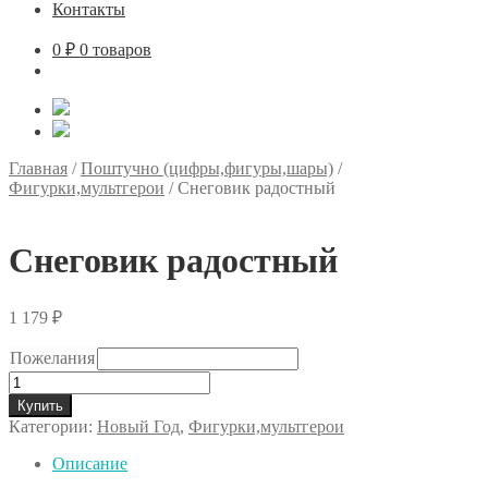
Контакты
0
₽
0 товаров
Главная
/
Поштучно (цифры,фигуры,шары)
/
Фигурки,мультгерои
/
Снеговик радостный
Снеговик радостный
1 179
₽
Пожелания
Количество
товара
Купить
Снеговик
Категории:
Новый Год
,
Фигурки,мультгерои
радостный
Описание