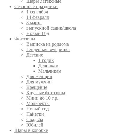
Шары латексные
Сезонные праздники
1 сентября
14 февраля
8 марта
выпускной садик/школа
Новый Год
Фотозоны
Выписка из роддома
Гендерная вечеринка
Детские
1 годик
Девочкам
Мальчикам
Для женщин
Для мужчин
Крещение
Круглые фотозоны
Мини до 10 т.р.
Мольберты
Новый год
Пайетки
Свадьба
Юбилей
Шары в коробке