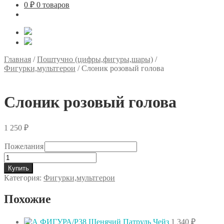
0
₽
0 товаров
Главная
/
Поштучно (цифры,фигуры,шары)
/
Фигурки,мультгерои
/
Слоник розовый голова
Слоник розовый голова
1 250
₽
Пожелания
Количество
товара
Купить
Слоник
Категория:
Фигурки,мультгерои
розовый
голова
Похожие
1 340
₽