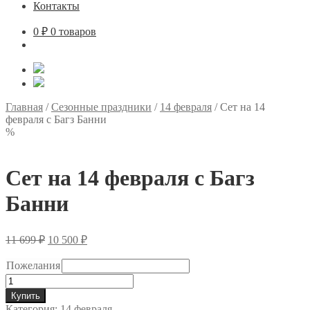
Контакты
0
₽
0 товаров
Главная
/
Сезонные праздники
/
14 февраля
/
Сет на 14
февраля с Багз Банни
%
Сет на 14 февраля с Багз
Банни
Первоначальная
Текущая
11 699
₽
10 500
₽
цена
цена:
составляла
10
Пожелания
11
500 ₽.
Количество
699 ₽.
товара
Купить
Сет
Категория:
14 февраля