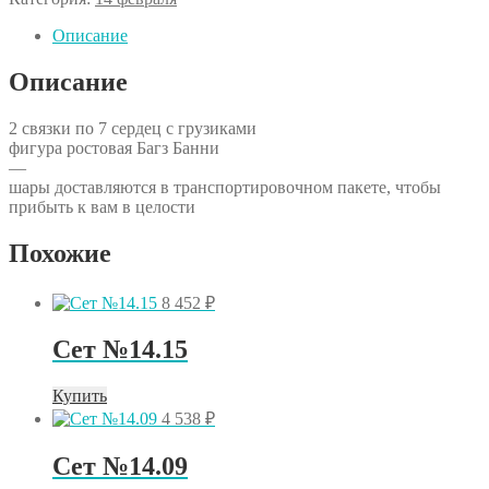
на
14
Описание
февраля
с
Описание
Багз
Банни
2 связки по 7 сердец с грузиками
фигура ростовая Багз Банни
—
шары доставляются в транспортировочном пакете, чтобы
прибыть к вам в целости
Похожие
8 452
₽
Сет №14.15
Купить
4 538
₽
Сет №14.09