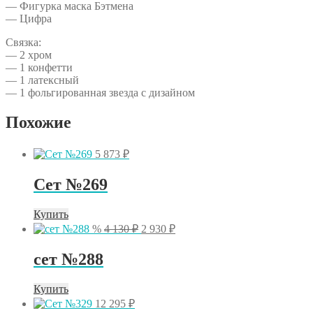
— Фигурка маска Бэтмена
— Цифра
Связка:
— 2 хром
— 1 конфетти
— 1 латексный
— 1 фольгированная звезда с дизайном
Похожие
5 873
₽
Сет №269
Купить
Первоначальная
Текущая
%
4 130
₽
2 930
₽
цена
цена:
составляла
2
сет №288
4
930 ₽.
130 ₽.
Купить
12 295
₽