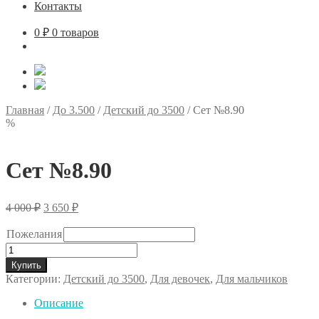
Контакты
0
₽
0 товаров
Главная
/
До 3.500
/
Детский до 3500
/
Сет №8.90
%
Сет №8.90
Первоначальная
Текущая
4 000
₽
3 650
₽
цена
цена:
составляла
3
Пожелания
4
650 ₽.
Количество
000 ₽.
товара
Купить
Сет
Категории:
Детский до 3500
,
Для девочек
,
Для мальчиков
№8.90
Описание