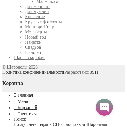
Мальчикам
Для женщин
Для мужчин
Крещение
Круглые фотозоны
Мини до 10 т.р.
Мольберты
Новый год
Пайетки
Свадьба
Юбилей
Шары в коробке
© Шароделы 2026
Политика конфиденциальности
Разработано:
JSH
Корзина
Главная
Меню
Корзина
0
Связаться
Поиск
Воздушные шары в СПб с доставкой
Шароделы