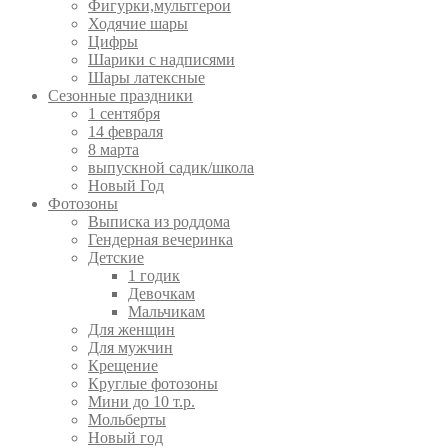
Фигурки,мультгерои
Ходячие шары
Цифры
Шарики с надписями
Шары латексные
Сезонные праздники
1 сентября
14 февраля
8 марта
выпускной садик/школа
Новый Год
Фотозоны
Выписка из роддома
Гендерная вечеринка
Детские
1 годик
Девочкам
Мальчикам
Для женщин
Для мужчин
Крещение
Круглые фотозоны
Мини до 10 т.р.
Мольберты
Новый год