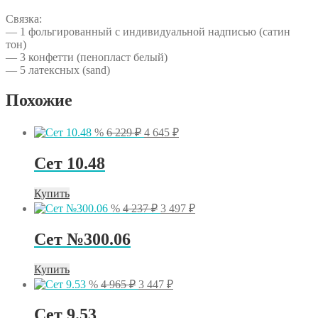
Связка:
— 1 фольгированный с индивидуальной надписью (сатин
тон)
— 3 конфетти (пенопласт белый)
— 5 латексных (sand)
Похожие
Первоначальная
Текущая
%
6 229
₽
4 645
₽
цена
цена:
составляла
4
Сет 10.48
6
645 ₽.
229 ₽.
Купить
Первоначальная
Текущая
%
4 237
₽
3 497
₽
цена
цена:
составляла
3
Сет №300.06
4
497 ₽.
237 ₽.
Купить
Первоначальная
Текущая
%
4 965
₽
3 447
₽
цена
цена:
составляла
3
Сет 9.53