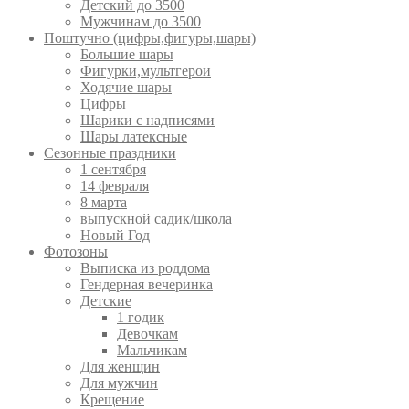
Детский до 3500
Мужчинам до 3500
Поштучно (цифры,фигуры,шары)
Большие шары
Фигурки,мультгерои
Ходячие шары
Цифры
Шарики с надписями
Шары латексные
Сезонные праздники
1 сентября
14 февраля
8 марта
выпускной садик/школа
Новый Год
Фотозоны
Выписка из роддома
Гендерная вечеринка
Детские
1 годик
Девочкам
Мальчикам
Для женщин
Для мужчин
Крещение