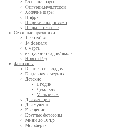
Большие шары
Фигурки,мультгерои
Ходячие шары
Цифры
Шарики с надписями
Шары латексные
Сезонные праздники
1 сентября
14 февраля
8 марта
выпускной садик/школа
Новый Год
Фотозоны
Выписка из роддома
Гендерная вечеринка
Детские
1 годик
Девочкам
Мальчикам
Для женщин
Для мужчин
Крещение
Круглые фотозоны
Мини до 10 т.р.
Мольберты