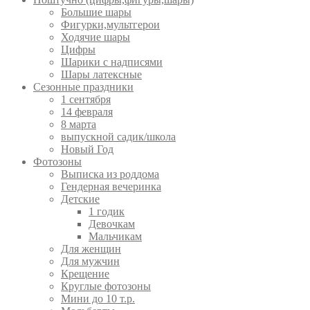
Большие шары
Фигурки,мультгерои
Ходячие шары
Цифры
Шарики с надписями
Шары латексные
Сезонные праздники
1 сентября
14 февраля
8 марта
выпускной садик/школа
Новый Год
Фотозоны
Выписка из роддома
Гендерная вечеринка
Детские
1 годик
Девочкам
Мальчикам
Для женщин
Для мужчин
Крещение
Круглые фотозоны
Мини до 10 т.р.