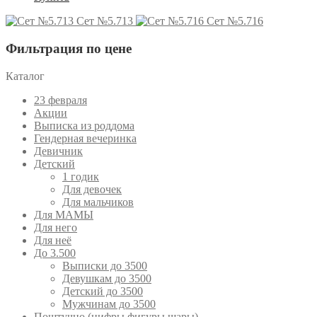
Сет №5.713
Сет №5.716
Фильтрация по цене
Каталог
23 февраля
Акции
Выписка из роддома
Гендерная вечеринка
Девичник
Детский
1 годик
Для девочек
Для мальчиков
Для МАМЫ
Для него
Для неё
До 3.500
Выписки до 3500
Девушкам до 3500
Детский до 3500
Мужчинам до 3500
Поштучно (цифры,фигуры,шары)