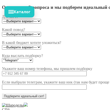
Ответьте на 3 вопроса и мы подберем идеальный с
Каталог
Для кого?
Какой повод?
В какой бюджет хотите уложиться?
Куда выслать подборку?
Укажите ваш номер телефона, мы пришлем подборку
Если выбрали телеграм, укажите ваш ник (так нам будет проще 
Перейти
Перейти
к
к
СПб,