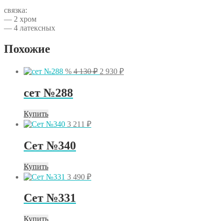
связка:
— 2 хром
— 4 латексных
Похожие
Первоначальная
Текущая
%
4 130
₽
2 930
₽
цена
цена:
составляла
2
сет №288
4
930 ₽.
130 ₽.
Купить
3 211
₽
Сет №340
Купить
3 490
₽
Сет №331
Купить