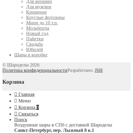
Для женщин
Для мужчин
Крещение
Круглые фотозоны
Мини до 10 т.р.
Мольберты
Новый год
Пайетки
Свадьба
Юбилей
Шары в коробке
© Шароделы 2026
Политика конфиденциальности
Разработано:
JSH
Корзина
Главная
Меню
Корзина
0
Связаться
Поиск
Воздушные шары в СПб с доставкой
Шароделы
Санкт-Петербург
,
пер. Лыжный 8 к.1